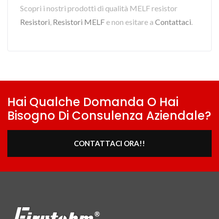
Scopri i nostri prodotti di qualità MELF resistor
Resistori
,
Resistori MELF
e non esitare a
Contattaci
.
Hai Qualche Domanda O Hai
Bisogno Di Consulenza Aziendale?
CONTATTACI ORA!!