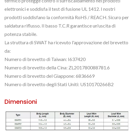
termico protegge contro il surriscaldamento nei prodotti
elettronici e soddisfa il test di fusione UL 1412. I nostri
prodotti soddisfano la conformità RoHS / REACH. Sicuro per
saldatura riflusso. Il basso T.C.R garantisce un'uscita di
potenza stabile.
La struttura di SWAT ha ricevuto l'approvazione del brevetto
da:
Numero di brevetto di Taiwan: I637420
Numero di brevetto della Cina: ZL201780088781.6
Numero di brevetto del Giappone: 6836669
Numero di brevetto degli Stati Uniti: US10170266B2
Dimensioni