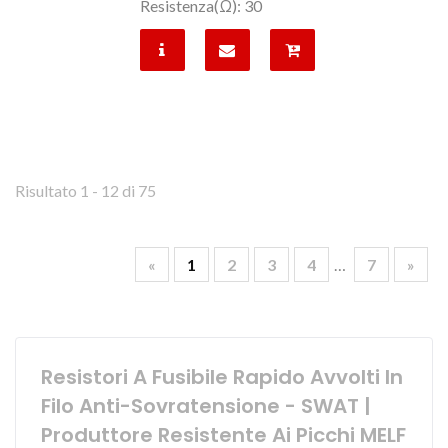
Resistenza(Ω): 30
Risultato 1 - 12 di 75
«
1
2
3
4
…
7
»
Resistori A Fusibile Rapido Avvolti In
Filo Anti-Sovratensione - SWAT |
Produttore Resistente Ai Picchi MELF