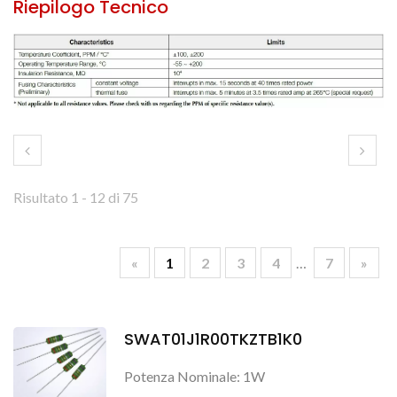
Riepilogo Tecnico
Risultato 1 - 12 di 75
«
1
2
3
4
…
7
»
SWAT01J1R00TKZTB1K0
Potenza Nominale: 1W