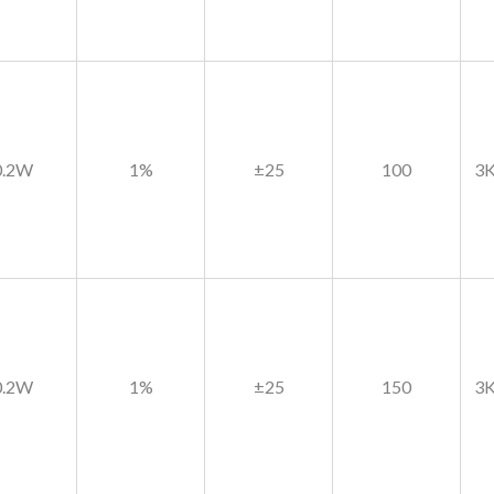
0.2W
1%
±25
100
3K
0.2W
1%
±25
150
3K