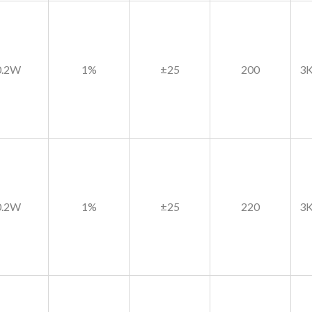
0.2W
1%
±25
200
3K
0.2W
1%
±25
220
3K