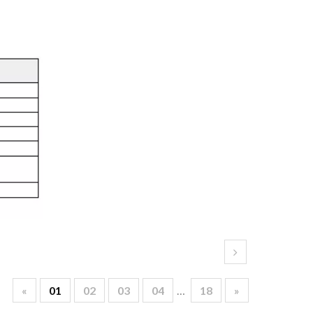
«
01
02
03
04
…
18
»