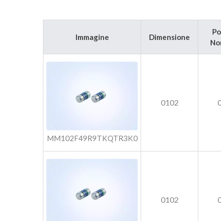
Po
Immagine
Dimensione
No
0102
MM102F49R9TKQTR3K0
0102