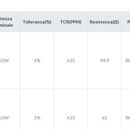
tenza
Tolleranza(%)
TCR(PPM)
Resistenza(Ω)
P
minale
0.2W
1%
±25
49.9
3K
0.2W
1%
±25
62
3K