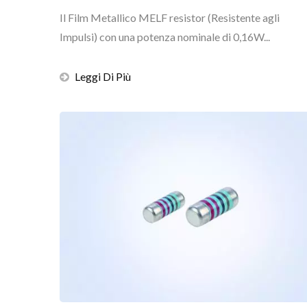
Il Film Metallico MELF resistor (Resistente agli
Impulsi) con una potenza nominale di 0,16W...
Leggi Di Più