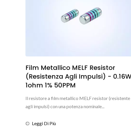
Film Metallico MELF Resistor
(Resistenza Agli Impulsi) - 0.16
1ohm 1% 50PPM
Il resistore a film metallico MELF resistor (resistente
agli impulsi) con una potenza nominale...
Leggi Di Più