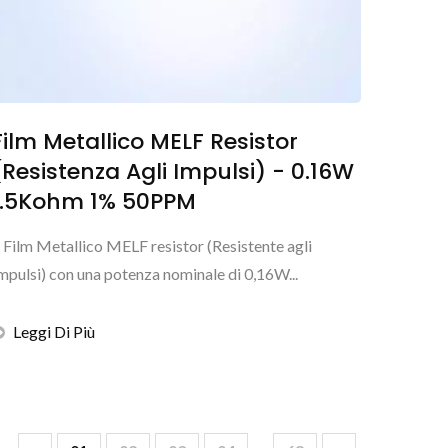
Film Metallico MELF Resistor
(Resistenza Agli Impulsi) - 0.16W
1.5Kohm 1% 50PPM
l Film Metallico MELF resistor (Resistente agli
mpulsi) con una potenza nominale di 0,16W...
Leggi Di Più