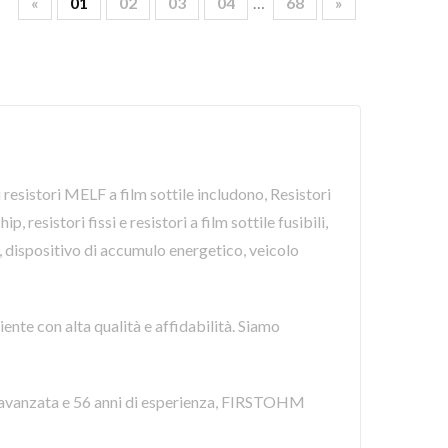
«
01
02
03
04
…
68
»
 resistori MELF a film sottile includono, Resistori
 resistori fissi e resistori a film sottile fusibili,
e, dispositivo di accumulo energetico, veicolo
nte con alta qualità e affidabilità. Siamo
gia avanzata e 56 anni di esperienza, FIRSTOHM