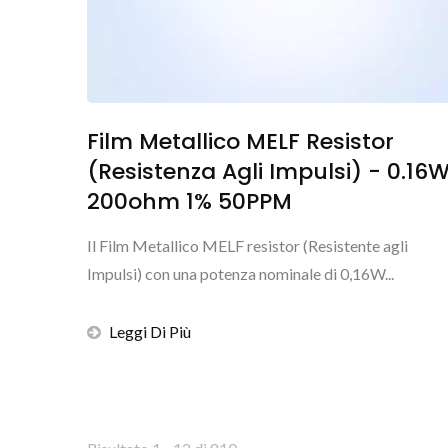
Film Metallico MELF Resistor
(Resistenza Agli Impulsi) - 0.16
200ohm 1% 50PPM
Il Film Metallico MELF resistor (Resistente agli
Impulsi) con una potenza nominale di 0,16W...
Leggi Di Più