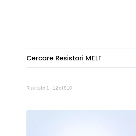
Cercare Resistori MELF
Risultato 1 - 12 di 810