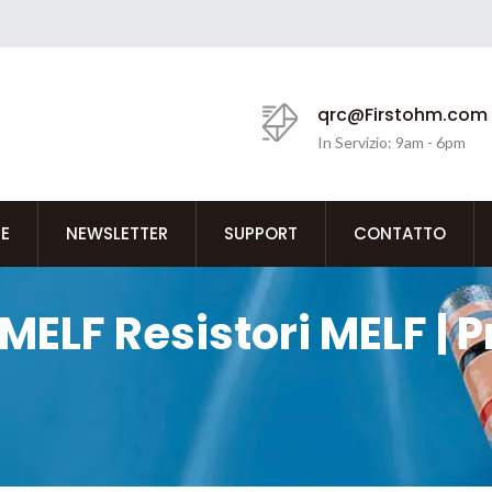
qrc@Firstohm.com
In Servizio: 9am - 6pm
NE
NEWSLETTER
SUPPORT
CONTATTO
sistori MELF | Produttore Di
ELF Di Alta Gamma | 