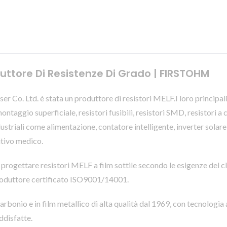
uttore Di Resistenze Di Grado | FIRSTOHM
er Co. Ltd. è stata un produttore di resistori MELF.I loro principali
aggio superficiale, resistori fusibili, resistori SMD, resistori a chip,
ustriali come alimentazione, contatore intelligente, inverter solar
itivo medico.
ogettare resistori MELF a film sottile secondo le esigenze del clie
, produttore certificato ISO9001/14001.
 carbonio e in film metallico di alta qualità dal 1969, con tecnolo
ddisfatte.