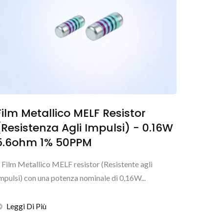
Film Metallico MELF Resistor
(Resistenza Agli Impulsi) - 0.16W
5.6ohm 1% 50PPM
l Film Metallico MELF resistor (Resistente agli
mpulsi) con una potenza nominale di 0,16W...
Leggi Di Più