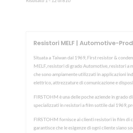
Risultato 1 - 12 di 810
Resistori MELF | Automotive-Prod
Situata a Taiwan dal 1969, First resistor & condens
MELF, resistori di grado Automotive, resistori a mont
che sono ampiamente utilizzati in applicazioni ind
elettrico, attrezzature di comunicazione e dispos
FIRSTOHM è una delle poche aziende in grado di pr
specializzati in resistori a film sottile dal 1969
FIRSTOHM fornisce ai clienti resistori in film di
garantisce che le esigenze di ogni cliente siano so