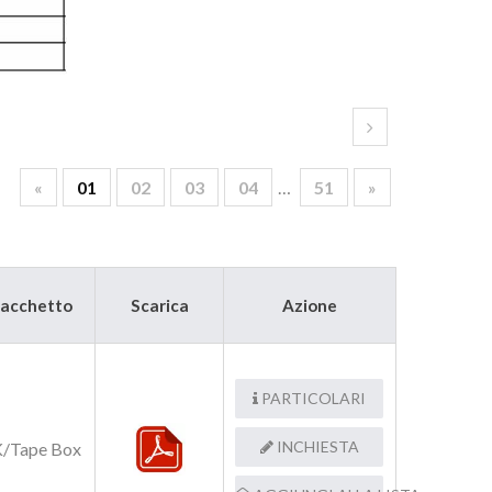
«
01
02
03
04
…
51
»
acchetto
Scarica
Azione
PARTICOLARI
INCHIESTA
/Tape Box