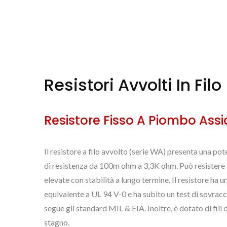
Resistori Avvolti In Fil
Resistore Fisso A Piombo Assi
Il resistore a filo avvolto (serie WA) presenta una p
di resistenza da 100m ohm a 3,3K ohm. Può resistere 
elevate con stabilità a lungo termine. Il resistore ha 
equivalente a UL 94 V-0 e ha subito un test di sovrac
segue gli standard MIL & EIA. Inoltre, è dotato di fili d
stagno.