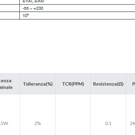
tenza
Tolleranza(%)
TCR(PPM)
Resistenza(Ω)
P
inale
.5W
2%
0.1
2K