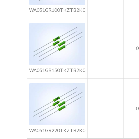
WA051GR100TKZTB2K0
0
WA051GR150TKZTB2K0
0
WA051GR220TKZTB2K0