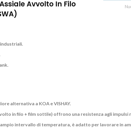
ssiale Avvolto In Filo
Nu
SSWA)
industriali.
.
ank.
gliore alternativa a KOA e VISHAY.
olto in filo + film sottile) offrono una resistenza agli impulsi 
ampio intervallo di temperatura, è adatto per lavorare in am