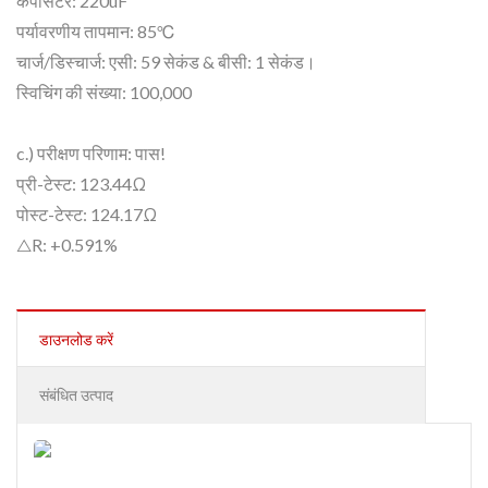
कैपेसिटर: 220uF
पर्यावरणीय तापमान: 85℃
चार्ज/डिस्चार्ज: एसी: 59 सेकंड & बीसी: 1 सेकंड।
स्विचिंग की संख्या: 100,000
c.) परीक्षण परिणाम: पास!
प्री-टेस्ट: 123.44Ω
पोस्ट-टेस्ट: 124.17Ω
△R: +0.591%
डाउनलोड करें
संबंधित उत्पाद