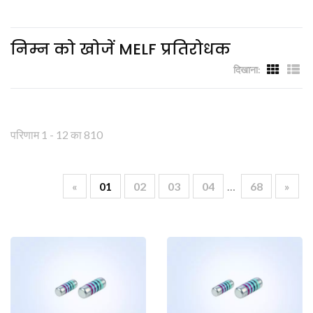
निम्न को खोजें MELF प्रतिरोधक
दिखाना:
परिणाम 1 - 12 का 810
«
01
02
03
04
…
68
»