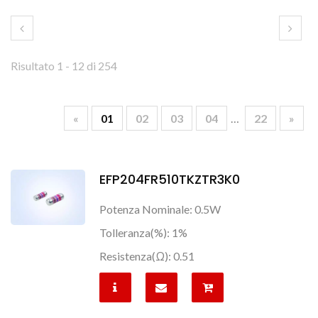
Risultato 1 - 12 di 254
«
01
02
03
04
…
22
»
EFP204FR510TKZTR3K0
Potenza Nominale: 0.5W
Tolleranza(%): 1%
Resistenza(Ω): 0.51