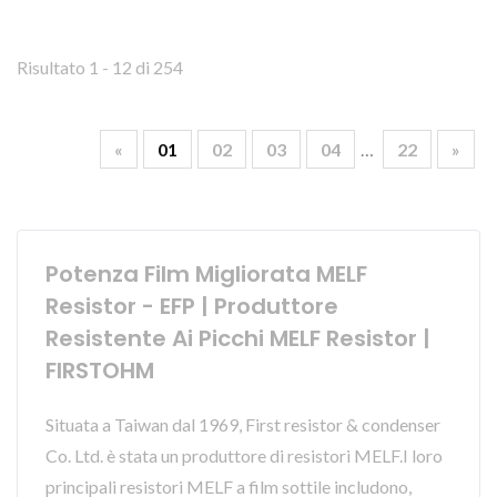
Risultato 1 - 12 di 254
«
01
02
03
04
…
22
»
Potenza Film Migliorata MELF
Resistor - EFP | Produttore
Resistente Ai Picchi MELF Resistor |
FIRSTOHM
Situata a Taiwan dal 1969, First resistor & condenser
Co. Ltd. è stata un produttore di resistori MELF.I loro
principali resistori MELF a film sottile includono,