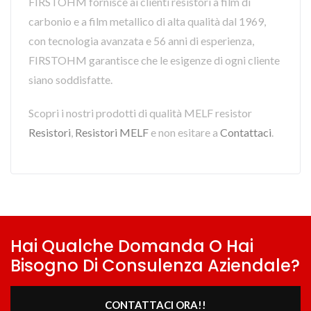
FIRSTOHM fornisce ai clienti resistori a film di
carbonio e a film metallico di alta qualità dal 1969,
con tecnologia avanzata e 56 anni di esperienza,
FIRSTOHM garantisce che le esigenze di ogni cliente
siano soddisfatte.
Scopri i nostri prodotti di qualità MELF resistor
Resistori
,
Resistori MELF
e non esitare a
Contattaci
.
Hai Qualche Domanda O Hai
Bisogno Di Consulenza Aziendale?
CONTATTACI ORA!!