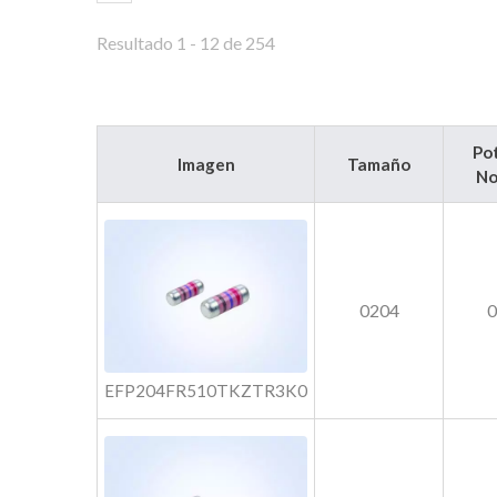
Resultado 1 - 12 de 254
Po
Imagen
Tamaño
No
0204
EFP204FR510TKZTR3K0