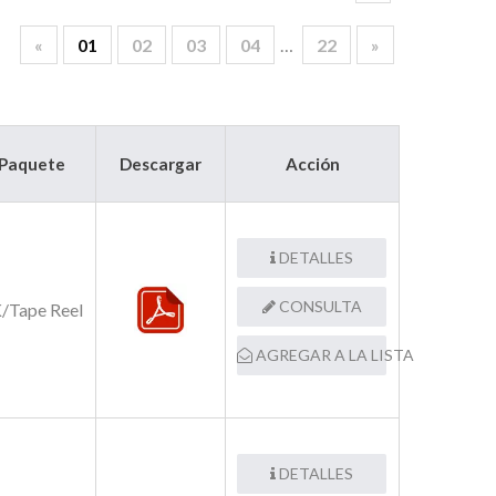
«
01
02
03
04
…
22
»
Paquete
Descargar
Acción
DETALLES
CONSULTA
/Tape Reel
AGREGAR A LA LISTA
DETALLES