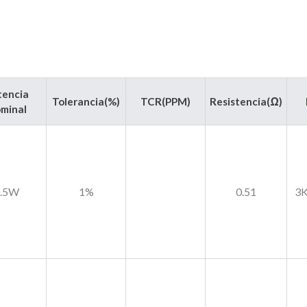
tencia
Tolerancia(%)
TCR(PPM)
Resistencia(Ω)
minal
0.5W
1%
0.51
3K