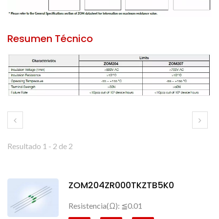
Resumen Técnico
Resultado 1 - 2 de 2
ZOM204ZR000TKZTB5K0
Resistencia(Ω): ≦0.01