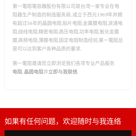
第一電阻電容器股份有限公司是台湾一家专业在电
阻器生产制造的制造服务商. 成立于西元1969年并拥
有超过56年的晶圆电阻,贴片电阻,金属膜电阻,浪涌电
阻,绕线电阻,精密电阻,高压电阻,功率电阻,氧化金属
膜,高频电阻,薄膜电阻,固定电阻制造经验,第一電阻总
是可以达到客户各种品质的要求.
第一電阻邀请您立即浏览我们各项专业产品服务
电阻
,
晶圆电阻
并
立即与我联络
.
如果有任何问题，欢迎随时与我连络