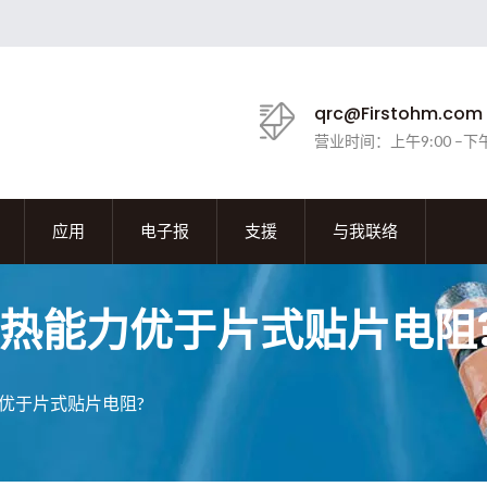
qrc@Firstohm.com
营业时间：上午9:00 –下午
应用
电子报
支援
与我联络
热能力优于片式贴片电阻
优于片式贴片电阻?