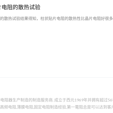
片电阻的散热试验
的散热试验结果得知，柱状贴片电阻的散热性比晶片电阻好很多
器生产制造的制造服务商. 成立于西元1969年并拥有超过56年
膜,高频电阻,薄膜电阻,固定电阻制造经验,第一電阻总是可以达到客