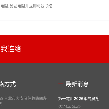
务
电阻
,
晶圆电阻
并
立即与我联络
.
与我连络
络方式
最新消息
658 台北市大安區信義路四段
第一電阻2026年的展览
樓
01 Mar, 2026