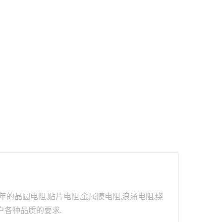
的晶圆电阻,贴片电阻,金属膜电阻,浪涌电阻,绕
户各种品质的要求.