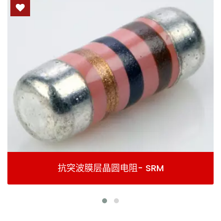
圆电阻- SRM
金属膜晶圆