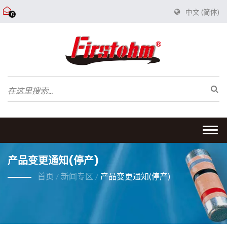
中文 (简体)
0
Togg
navi
产品变更通知(停产)
首页
/
新闻专区
/
产品变更通知(停产)