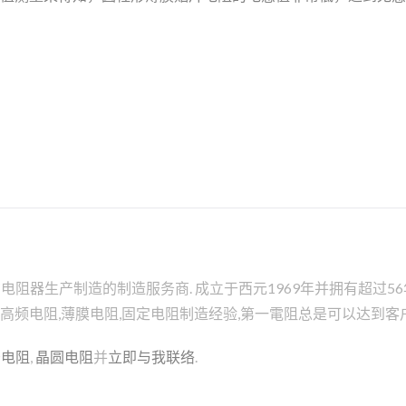
器生产制造的制造服务商. 成立于西元1969年并拥有超过56年
膜,高频电阻,薄膜电阻,固定电阻制造经验,第一電阻总是可以达到客
务
电阻
,
晶圆电阻
并
立即与我联络
.