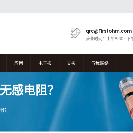
qrc@Firstohm.com
营业时间：上午9:00 –下午
应用
电子报
支援
与我联络
无感电阻？
阻？