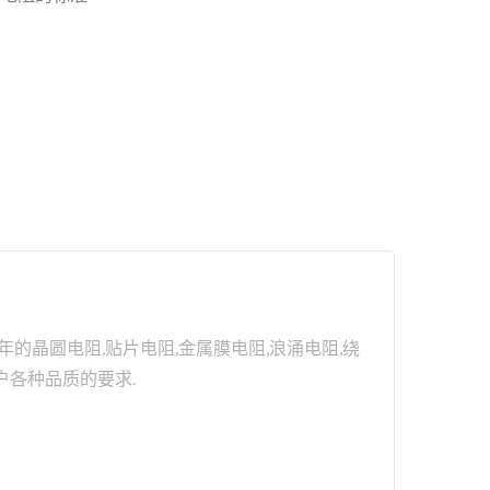
的晶圆电阻,贴片电阻,金属膜电阻,浪涌电阻,绕
户各种品质的要求.