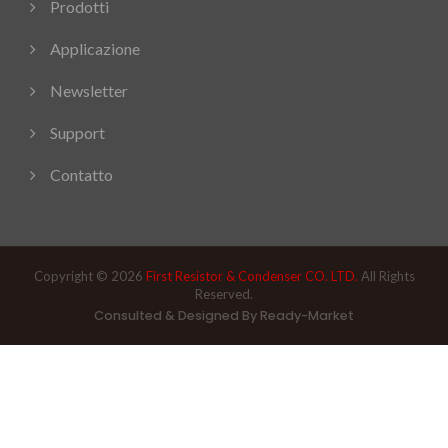
Prodotti
Applicazione
Newsletter
Support
Contatto
Copyright © 2026
First Resistor & Condenser CO. LTD.
All Rights
Reserved.
Consulted & Designed By
Ready-Market