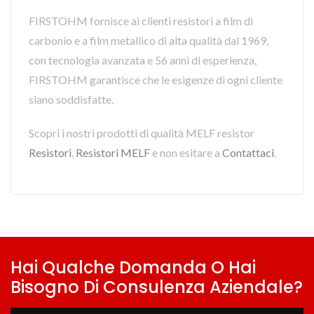
FIRSTOHM fornisce ai clienti resistori a film di
carbonio e a film metallico di alta qualità dal 1969,
con tecnologia avanzata e 56 anni di esperienza,
FIRSTOHM garantisce che le esigenze di ogni cliente
siano soddisfatte.
Scopri i nostri prodotti di qualità MELF resistor
Resistori
,
Resistori MELF
e non esitare a
Contattaci
.
Hai Qualche Domanda O Hai
Bisogno Di Consulenza Aziendale?