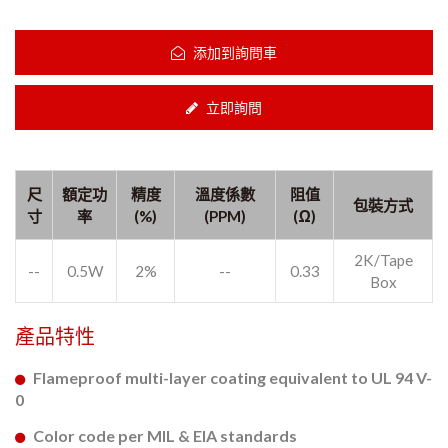
添加到詢問車
立即詢問
尺
額定功
精度
溫度係數
阻值
包裝方式
寸
率
(%)
(PPM)
(Ω)
2K/Tape
--
0.5W
2%
--
0.33
Box
產品特性
Flameproof multi-layer coating equivalent to UL 94 V-
0
Color code per MIL & EIA standards