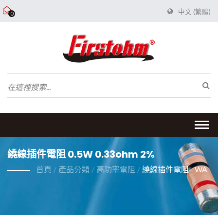
中文 (繁體)
0
Togg
navi
繞線插件電阻 0.5W 0.33ohm 2%
首頁
/
產品分類
/
高功率電阻
/
繞線插件電阻 - WA