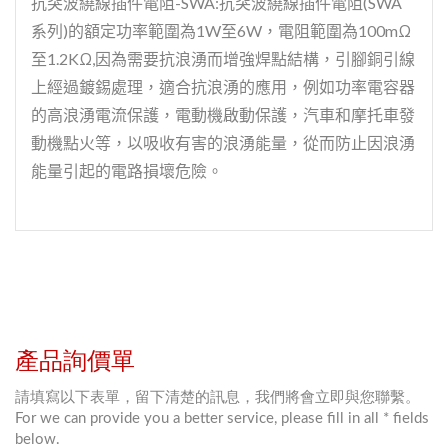
抗突波繞線插件電阻-SWA:抗突波繞線插件電阻(SWA
系列)的額定功率範圍為1W至6W，電阻範圍為100mΩ
至1.2KΩ,因為需要抗浪湧而增強焊點結構，引腳銅引線
上經過鍍錫處理，適合抗浪湧的應用，例如功率電容器
的高浪湧電流保護，電動機啟動保護，汽車和摩托車發
動機點火等，以吸收有害的浪湧能量，從而防止因浪湧
能量引起的電路損壞危險。