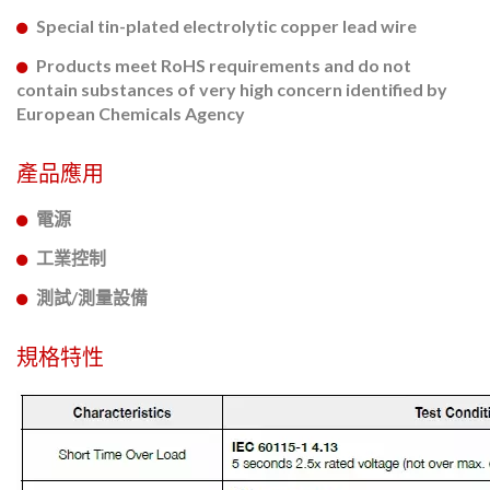
Special tin-plated electrolytic copper lead wire
Products meet RoHS requirements and do not
contain substances of very high concern identified by
European Chemicals Agency
產品應用
電源
工業控制
測試/測量設備
規格特性