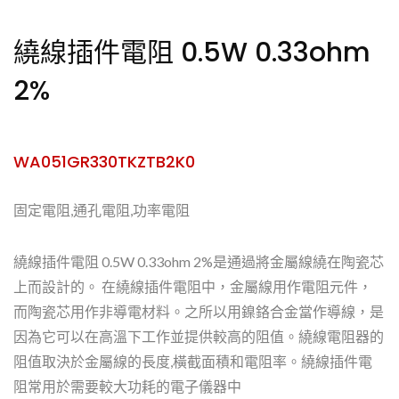
繞線插件電阻 0.5W 0.33ohm
2%
WA051GR330TKZTB2K0
固定電阻,通孔電阻,功率電阻
繞線插件電阻 0.5W 0.33ohm 2%是通過將金屬線繞在陶瓷芯
上而設計的。 在繞線插件電阻中，金屬線用作電阻元件，
而陶瓷芯用作非導電材料。之所以用鎳鉻合金當作導線，是
因為它可以在高溫下工作並提供較高的阻值。繞線電阻器的
阻值取決於金屬線的長度,橫截面積和電阻率。繞線插件電
阻常用於需要較大功耗的電子儀器中