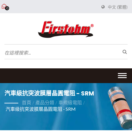
中文 (繁體)
0
Togg
navi
汽車級抗突波膜層晶圓電阻 - SRM
首頁
/
產品分類
/
車規級電阻
/
汽車級抗突波膜層晶圓電阻 - SRM