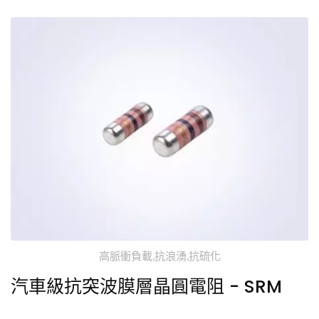
高脈衝負載,抗浪湧,抗硫化
汽車級抗突波膜層晶圓電阻 - SRM