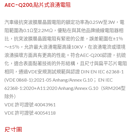
AEC-Q200,貼片式浪湧電阻
汽車級抗突波膜層晶圓電阻的額定功率為0.25W至3W，電
阻範圍為0.1Ω至2.2MΩ，優點在與其他品牌繞線電阻器相
比，抗突波膜層晶圓電阻有緊密的公差，誤差範圍在±1％
〜±5％，允許最大浪湧電壓高達10KV，在浪湧電流或環境
浪湧損壞方面具有更高的性能。符合AEC-Q200認證，抗硫
化，適合表面黏著技術的外形結構，且尺寸與扁平芯片電阻
相同，通過VDE安規測試規範與認證 DIN EN IEC 62368-1
(VDE 0868-1):2021-05 Anhang/Annex G.10； EN IEC
62368-1:2020+A11:2020 Anhang/Annex G.10（SRM204型
除外）
VDE 許可證號 40043961
VDE 許可證號 40054118
尺寸圖