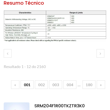
Resumo Técnico
Resultado 1 - 12 do 2160
«
001
002
003
004
…
180
»
SRM204F1R00TKZTR3K0