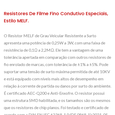
Resistores De Filme Fino Condutivo Especiais,
Estilo MELF.
O Resistor MELF de Grau Veicular Resistente a Surto
apresenta uma potência de 0,25W a 3W, com uma faixa de
resistência de 0,1Ω a 2,2MΩ. Ele tem a vantagem de uma
tolerância apertada em comparação com outros resistores de
fio enrolado de marcas, com tolerância de ±1% a ±5%. Pode
suportar uma tensão de surto máxima permitida de até 10KV
e está equipado com níveis mais altos de desempenho em
relação à corrente de partida ou danos por surto do ambiente.
É certificado AEC-Q200 e Anti-Enxofre. O resistor possui
uma estrutura SMD habilitada, e os tamanhos são os mesmos
que os resistores de chip planos. Foi testado e certificado de
acordo com a DIN EN IEC 62368-1 (VDE 0868-1):2021-05