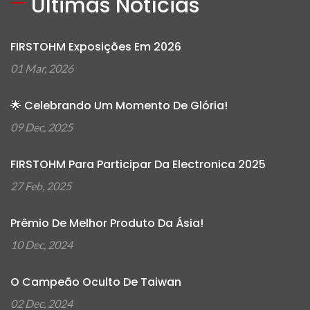
Últimas Notícias
FIRSTOHM Exposições Em 2026
01 Mar, 2026
🌟 Celebrando Um Momento De Glória!
09 Dec, 2025
FIRSTOHM Para Participar Da Electronica 2025
27 Feb, 2025
Prêmio De Melhor Produto Da Ásia!
10 Dec, 2024
O Campeão Oculto De Taiwan
02 Dec, 2024