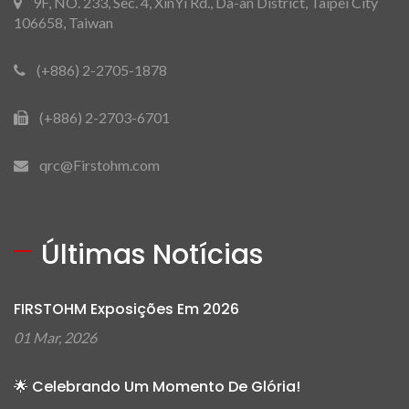
9F, NO. 233, Sec. 4, XinYi Rd., Da-an District, Taipei City
106658, Taiwan
(+886) 2-2705-1878
(+886) 2-2703-6701
qrc@Firstohm.com
Últimas Notícias
FIRSTOHM Exposições Em 2026
01 Mar, 2026
🌟 Celebrando Um Momento De Glória!