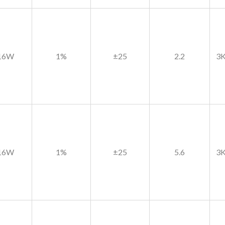
.16W
1%
±25
2.2
3K
.16W
1%
±25
5.6
3K