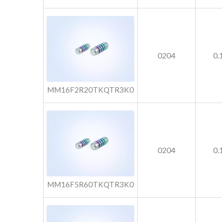
0204
0
MM16F2R20TKQTR3K0
0204
0
MM16F5R60TKQTR3K0