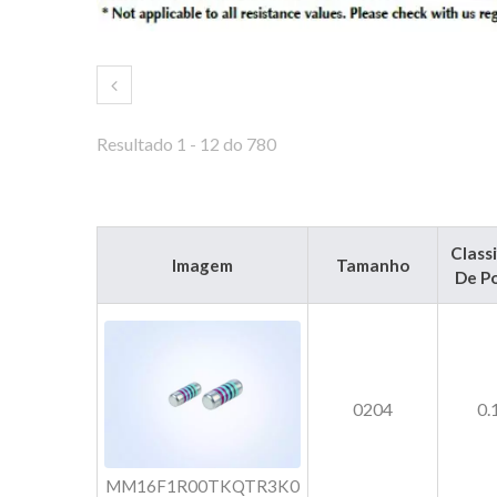
Resultado 1 - 12 do 780
Class
Imagem
Tamanho
De P
0204
0
MM16F1R00TKQTR3K0