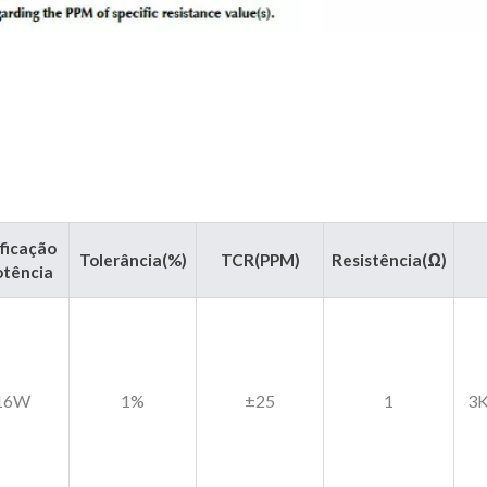
ificação
Tolerância(%)
TCR(PPM)
Resistência(Ω)
otência
.16W
1%
±25
1
3K