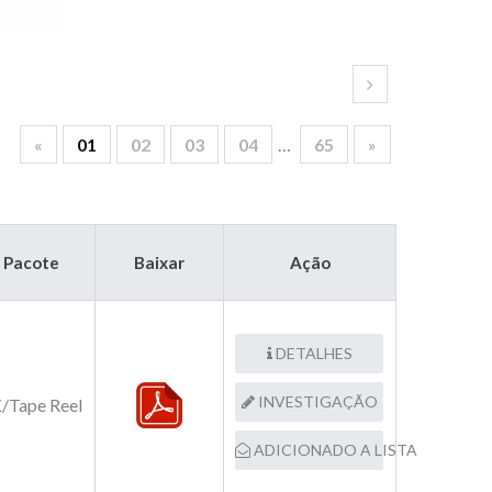
«
01
02
03
04
…
65
»
Pacote
Baixar
Ação
DETALHES
INVESTIGAÇÃO
/Tape Reel
ADICIONADO A LISTA