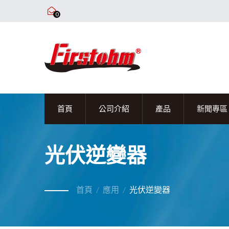
0
首頁
公司介紹
產品
新聞專區
光伏逆變器
首頁
/
應用
/
光伏逆變器