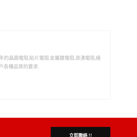
的晶圓電阻,貼片電阻,金屬膜電阻,浪湧電阻,繞
客戶各種品質的要求.
立即聯絡 !!