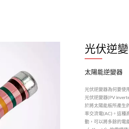
光伏逆變
太陽能逆變器
光伏逆變器為何要使用
光伏逆變器(PV inv
於將太陽能板所產生
率交流電(AC)。這
動，可以將多餘的電