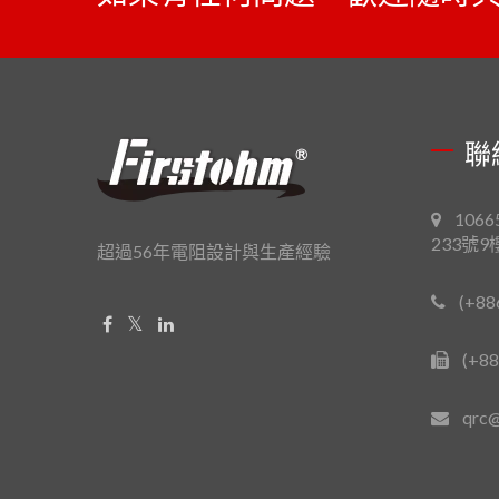
聯
106
233號9
超過56年電阻設計與生產經驗
(+88
(+88
qrc@