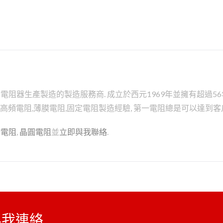
器生產製造的製造服務商. 成立於西元1969年並擁有超過56年
膜,高頻電阻,薄膜電阻,固定電阻製造經驗, 第一電阻總是可以達到
務
電阻
,
晶圓電阻
並
立即與我聯絡
.
與我連絡