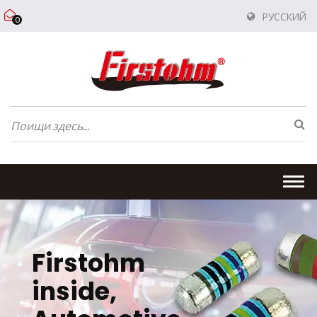
РУССКИЙ
0
Togg
navi
Firstohm
inside,