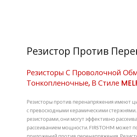
Резистор Против Пер
Резисторы С Проволочной Об
Тонкопленочные, В Стиле MELF
Резисторы против перенапряжения имеют ц
с превосходными керамическими стержнями.
резисторами, они могут эффективно рассеива
рассеиванием мощности. FIRSTOHM может по
приложений против перенапряжения. Резисто