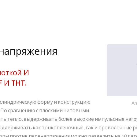
енапряжения
моткой И
 И THT.
илиндрическую форму и конструкцию
An
 По сравнению с плоскими чиповыми
ть тепло, выдерживать более высокие импульсные нагру
ддерживать как тонкопленочные, так и проволочные ре
ры против перенапряжения можно разделить на 10 катег