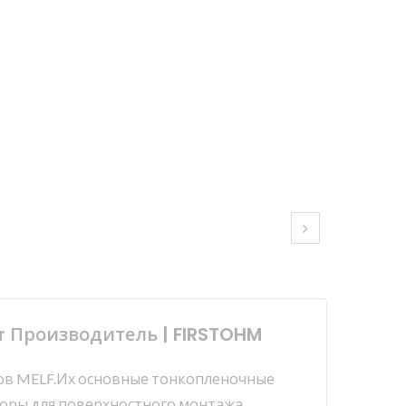
r Производитель | FIRSTOHM
сторов MELF.Их основные тонкопленочные
торы для поверхностного монтажа,