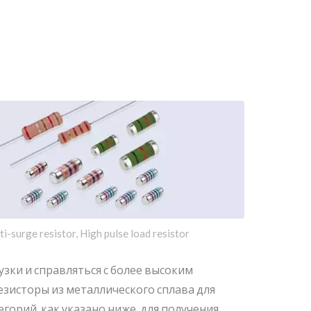
ti-surge resistor, High pulse load resistor
зки и справляться с более высоким
зисторы из металлического сплава для
орий, как указано ниже, для получения