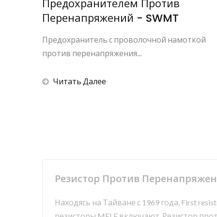
Предохранителем Против
Перенапряжений - SWMT
Предохранитель с проволочной намоткой
против перенапряжения...
Читать Далее
Резистор Против Перенапряжени
Находясь на Тайване с 1969 года, First re
резисторы MELF включают, Резистор проти