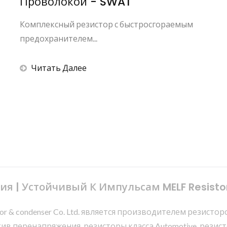
Проволокой - SWAT
Комплексный резистор с быстросгораемым
предохранителем...
Читать Далее
я | Устойчивый К Импульсам MELF Resisto
sistor & condenser Co. Ltd. является производителем рези
в перенапряжения, резисторы класса Automotive, резис