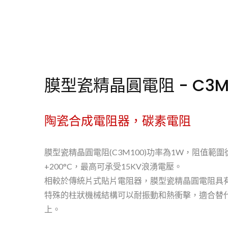
膜型瓷精晶圓電阻 - C3M
陶瓷合成電阻器，碳素電阻
膜型瓷精晶圓電阻(C3M100)功率為1W，阻值範圍從 
+200°C，最高可承受15KV浪湧電壓。
相較於傳統片式貼片電阻器，膜型瓷精晶圓電阻具
特殊的柱狀機械結構可以耐振動和熱衝擊，適合替
上。