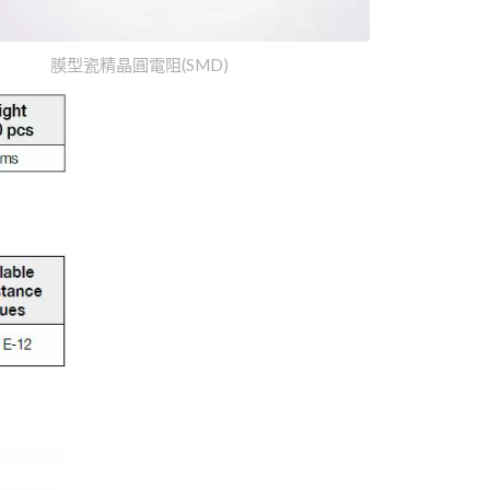
膜型瓷精晶圓電阻(SMD)