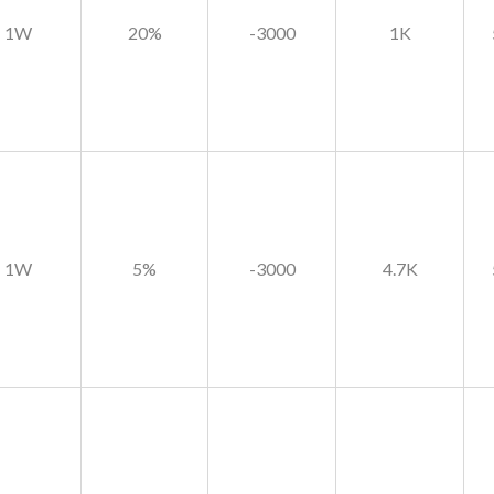
1W
20%
-3000
1K
1W
5%
-3000
4.7K