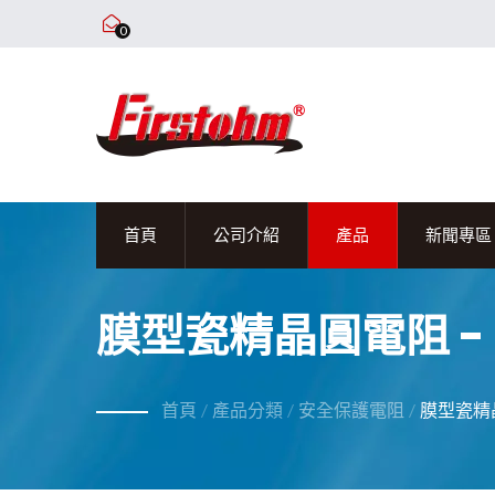
0
首頁
公司介紹
產品
新聞專區
膜型瓷精晶圓電阻 - 
首頁
/
產品分類
/
安全保護電阻
/
膜型瓷精晶