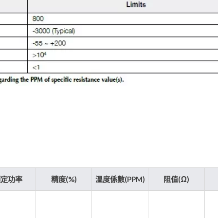
額定功率
精度(%)
溫度係數(PPM)
阻值(Ω)