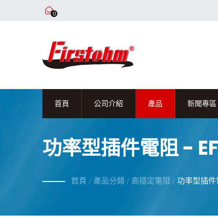
0
首頁
公司介紹
產品
新聞專區
功率型插件電阻 - EF
首頁
/
產品分類
/
高穩定電阻
/
功率型插件電阻