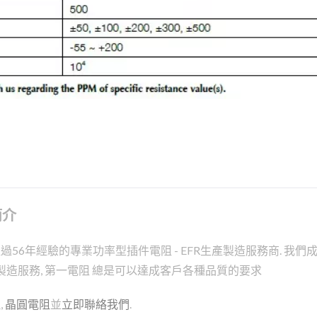
簡介
年經驗的專業功率型插件電阻 - EFR生產製造服務商. 我們成立
R製造服務, 第一電阻 總是可以達成客戶各種品質的要求
阻
,
晶圓電阻
並
立即聯絡我們
.