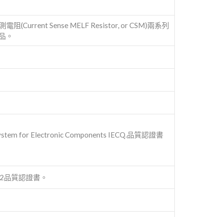
urrent Sense MELF Resistor, or CSM)兩系列
品。
ystem for Electronic Components IECQ.品質認證書
O 9002品質認證書。