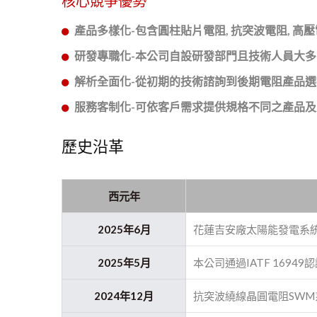
核心競爭優勢
產品多樣化-包含圓柱貼片電阻, 抗突波電阻, 
研發專職化-本公司自設研發部門且技術人員大
解析全面化-從初期的技術諮詢到後期電阻產品
服務客制化-可依客戶需求提供規格不同之產品
歷史沿革
西元年
2025年6月
花蓮吉安廠太陽能發電系
2025年5月
本公司通過IATF 16949
2024年12月
抗突波繞線晶圓電阻SWM系列