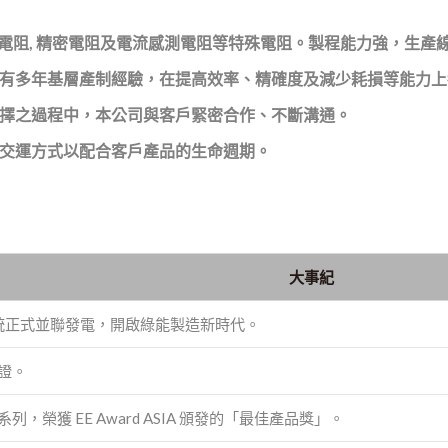
高壓電阻, 精密電阻及電流感測電阻等特殊電阻。製程能力強，生產
多有多年基層產制經驗，在提高效率、精確度及減少耗損等能力
選擇之過程中，本公司與客戶緊密合作、不斷溝通。
及交運方式以配合客戶產品的生命週期。
大事紀
統正式並聯發電，開啟綠能製造新時代。
認證。
，榮獲 EE Award ASIA 頒發的「最佳產品獎」。