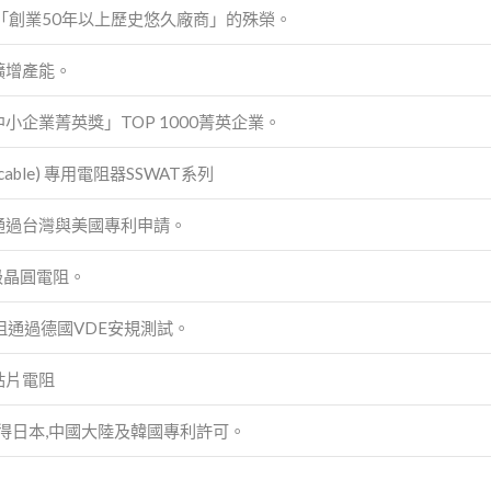
「創業50年以上歷史悠久廠商」的殊榮。
擴增產能。
小企業菁英獎」TOP 1000菁英企業。
able) 專用電阻器SSWAT系列
通過台灣與美國專利申請。
規級晶圓電阻。
阻通過德國VDE安規測試。
貼片電阻
獲得日本,中國大陸及韓國專利許可。
。