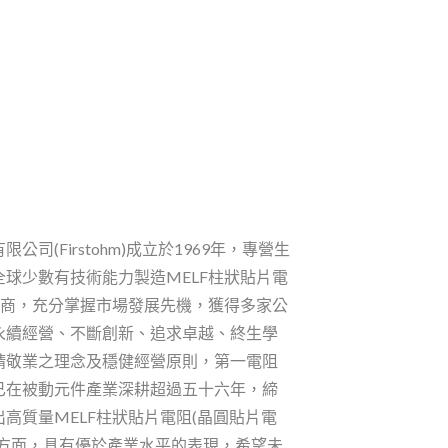
司(Firstohm)成立於1969年，專營生
球少數有技術能力製造MELF柱狀貼片電
廠商，充分掌握市場發展先機，獲得多家公
永續經營、不斷創新、追求卓越、終生學
精敬業之理念及穩健經營原則，第一電阻
已在被動元件產業深耕超過五十六年，締
高質量MELF柱狀貼片電阻(晶圓貼片電
波方面，具有優於產業水平的表現，希望未