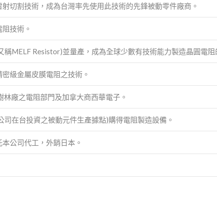
雷射切割技術，成為台灣率先使用此技術的先鋒被動零件廠商。
電阻技術。
稱MELF Resistor)並量產，成為全球少數有技術能力製造晶圓電
精密級金屬皮膜電阻之技術。
RW樹林廠之電阻部門及加拿大商西華電子。
公司在台投資之被動元件生產據點)購得電阻製造設備。
託本公司代工，外銷日本。