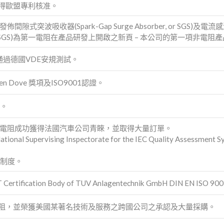
獲得歐盟專利核准。
式突波吸收器(Spark-Gap Surge Absorber, or SGS)及電流感測電阻(C
SGS)為第一電阻在產品研發上開啟之新頁 – 本公司的第一項非電阻產
通過德國VDE安規測試。
en Dove 獎項及ISO9001認證。
證。
壓電阻成功獲得法國汽車公司青睞，並取得大量訂單。
upervising Inspectorate for the IEC Quality Assessment S
理制度。
ification Body of TUV Anlagentechnik GmbH DIN EN IS
電阻，並榮獲美國某著名技術及服務之跨國公司之承認及大量採購。