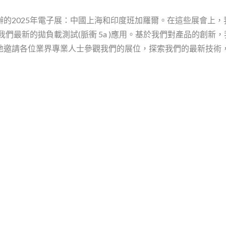
的2025年電子展：中國上海和印度班加羅爾。在這些展會上，
們最新的拋負載測試(脈衝 5a )應用。基於我們對產品的創新
地邀請各位業界專業人士參觀我們的展位，探索我們的最新技術
RM
金屬膜晶圓電阻 - MM
抗突波