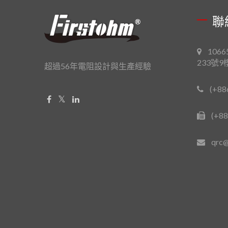
聯
106
233號9
超過56年電阻設計與生產經驗
(+88
(+88
qrc@