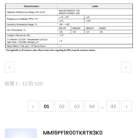
結果 1 - 12 的 520
«
01
02
03
04
…
44
»
MM16PF1R00TKRTR3K0