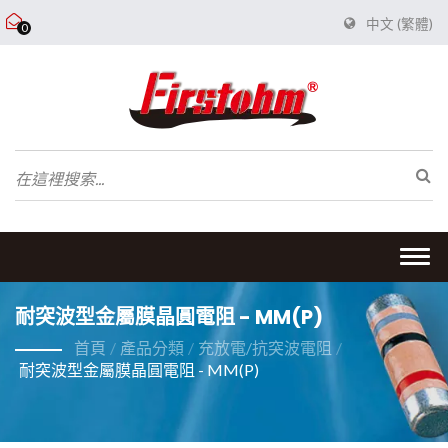
中文 (繁體)
0
Togg
navi
耐突波型金屬膜晶圓電阻 - MM(P)
首頁
/
產品分類
/
充放電/抗突波電阻
/
耐突波型金屬膜晶圓電阻 - MM(P)