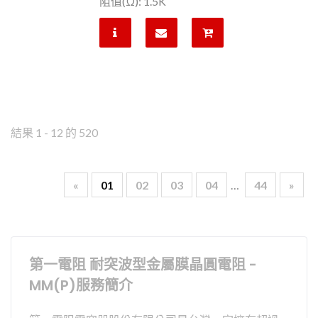
阻值(Ω): 1.5K
結果 1 - 12 的 520
«
01
02
03
04
…
44
»
第一電阻 耐突波型金屬膜晶圓電阻 -
MM(P)服務簡介