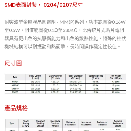
SMD表面封裝， 0204/0207尺寸
耐突波型金屬膜晶圓電阻 - MM(P)系列，功率範圍從0.16W
至0.5W，阻值範圍從0.1Ω至330KΩ，比傳統片式貼片電阻
器具有更出色的抗脈衝能力和出色的散熱性能，特殊的柱狀
機械結構可以耐振動和熱衝擊，長時間操作穩定性較佳。
尺寸圖
產品規格