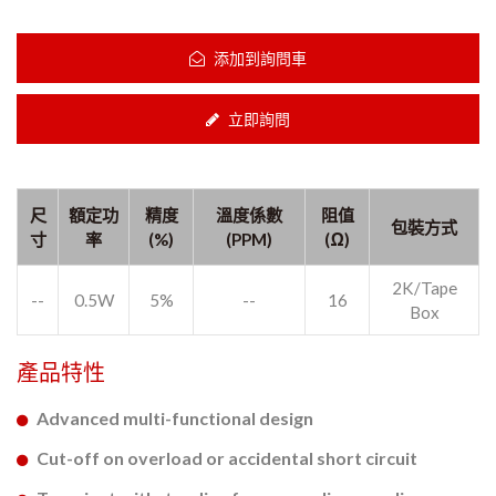
添加到詢問車
立即詢問
尺
額定功
精度
溫度係數
阻值
包裝方式
寸
率
(%)
(PPM)
(Ω)
2K/Tape
--
0.5W
5%
--
16
Box
產品特性
Advanced multi-functional design
Cut-off on overload or accidental short circuit