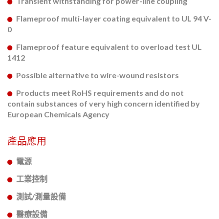
Transient withstanding for power-line coupling
Flameproof multi-layer coating equivalent to UL 94 V-
0
Flameproof feature equivalent to overload test UL
1412
Possible alternative to wire-wound resistors
Products meet RoHS requirements and do not
contain substances of very high concern identified by
European Chemicals Agency
產品應用
電源
工業控制
測試/測量設備
醫療設備