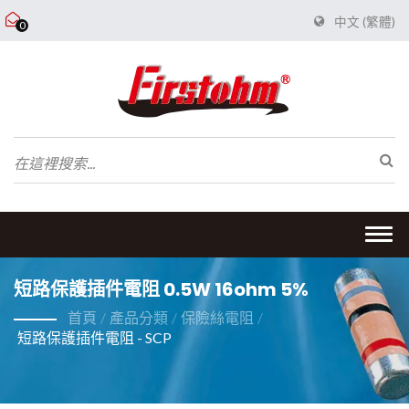
中文 (繁體)
0
Togg
navi
短路保護插件電阻 0.5W 16ohm 5%
首頁
/
產品分類
/
保險絲電阻
/
短路保護插件電阻 - SCP