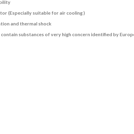
ility
or (Especially suitable for air cooling )
ation and thermal shock
contain substances of very high concern identified by Euro