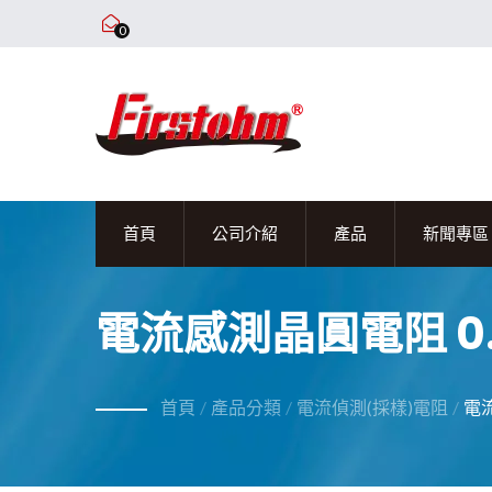
0
首頁
公司介紹
產品
新聞專區
電
首頁
/
產品分類
/
電流偵測(採樣)電阻
/
電流