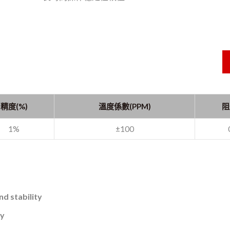
精度(%)
溫度係數(PPM)
阻
1%
±100
nd stability
ty