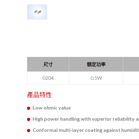
尺寸
額定功率
0204
0.5W
產品特性
Low ohmic value
High power handling with superior reliability a
Conformal multi-layer coating against humidi