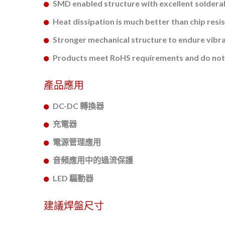
SMD enabled structure with excellent solderab
Heat dissipation is much better than chip resist
Stronger mechanical structure to endure vibr
Products meet RoHS requirements and do not 
產品應用
DC-DC 轉換器
充電器
電源管理應用
音頻應用中的過流保護
LED 驅動器
建議焊盤尺寸