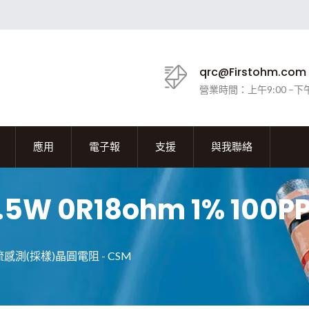
qrc@Firstohm.com
營業時間：上午9:00 –下午
應用
電子報
支援
與我聯絡
流感測晶圓電阻 0.5W 0R18ohm 1% 100
感測(採樣)晶圓電阻 - CSM