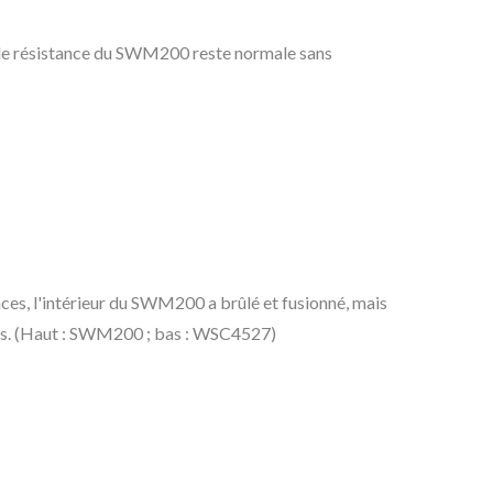
ur de résistance du SWM200 reste normale sans
nces, l'intérieur du SWM200 a brûlé et fusionné, mais
des. (Haut : SWM200 ; bas : WSC4527)