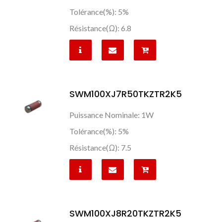
Tolérance(%): 5%
Résistance(Ω): 6.8
SWM100XJ7R50TKZTR2K5
Puissance Nominale: 1W
Tolérance(%): 5%
Résistance(Ω): 7.5
SWM100XJ8R20TKZTR2K5