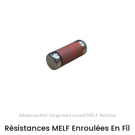
Advanced Anti-Surge wire wound MELF Resistor
Résistances MELF Enroulées En Fil