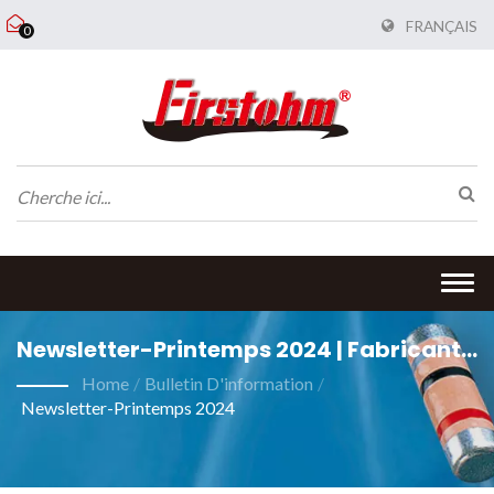
FRANÇAIS
0
Togg
navi
Newsletter-Printemps 2024 | Fabricant
De Résistances À Couche Mince |
Home
/
Bulletin D'information
/
Newsletter-Printemps 2024
FIRSTOHM