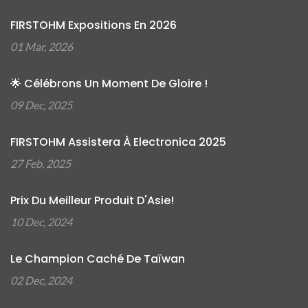
FIRSTOHM Expositions En 2026
01 Mar, 2026
🌟 Célébrons Un Moment De Gloire !
09 Dec, 2025
FIRSTOHM Assistera À Electronica 2025
27 Feb, 2025
Prix Du Meilleur Produit D'Asie!
10 Dec, 2024
Le Champion Caché De Taïwan
02 Dec, 2024