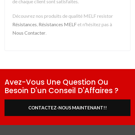
de chaque client sont satisfaites.
Découvrez nos produits de qualité MELF resistor
Résistances
,
Résistances MELF
et n'hésitez pas à
Nous Contacter
.
Avez-Vous Une Question Ou
Besoin D'un Conseil D'Affaires ?
CONTACTEZ-NOUS MAINTENANT!!