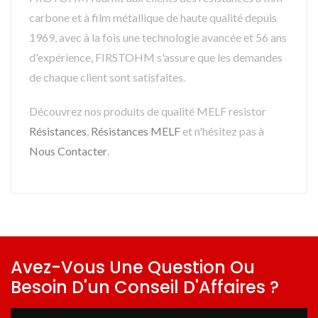
carbone et à film métallique de haute qualité depuis
1969, avec à la fois une technologie avancée et 56 ans
d'expérience, FIRSTOHM s'assure que les demandes
de chaque client sont satisfaites.
Découvrez nos produits de qualité MELF resistor
Résistances
,
Résistances MELF
et n'hésitez pas à
Nous Contacter
.
Avez-Vous Une Question Ou
Besoin D'un Conseil D'Affaires ?