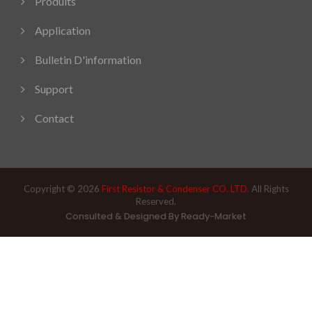
Produits
Application
Bulletin D'information
Support
Contact
Copyright © 2026
First Resistor & Condenser CO. LTD.
All Rights
Reserved.
Consulted & Designed By
Ready-Market