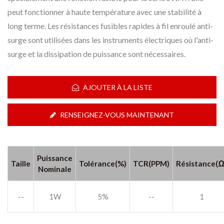
peut fonctionner à haute température avec une stabilité à
long terme. Les résistances fusibles rapides à fil enroulé anti-
surge sont utilisées dans les instruments électriques où l'anti-
surge et la dissipation de puissance sont nécessaires.
AJOUTER À LA LISTE
RENSEIGNEZ-VOUS MAINTENANT
Puissance
Taille
Tolérance(%)
TCR(PPM)
Résistance(Ω
Nominale
--
1W
5%
--
1