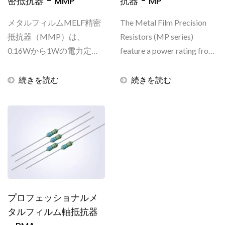
密抵抗器 - MMP
抗器 - MP
メタルフィルムMELF精密
The Metal Film Precision
抵抗器（MMP）は、
Resistors (MP series)
0.16Wから1Wの電力定
feature a power rating from
格、10オームから1Mオー
0.166W to 0.5W,...
ムの抵抗範囲、±0.1%まで
続きを読む
続きを読む
の厳しい公差を特徴として
おり、信頼性と安定性が重
要な現代のプロフェッショ
ナルエレクトロニクスに最
適な選択肢です。...
プロフェッショナルメ
タルフィルム軸抵抗器