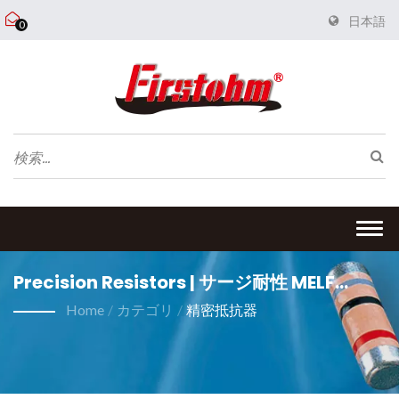
日本語
0
Togg
navi
Precision Resistors | サージ耐性 MELF
Resistor メーカー | FIRSTOHM
Home
/
カテゴリ
/
精密抵抗器