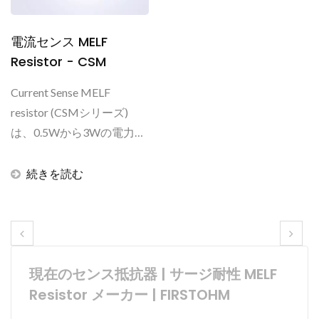
電流センス MELF
Resistor - CSM
Current Sense MELF
resistor (CSMシリーズ)
は、0.5Wから3Wの電力定
格を持ち、抵抗は10mオー
ムから511mオームまでの
続きを読む
範囲です。優れたはんだ付
け性を持つSMD対応構造
を誇ります。この抵抗はチ
ップ抵抗よりも熱放散に優
現在のセンス抵抗器 | サージ耐性 MELF
れており（特に空冷に適し
ています）、振動や熱衝撃
Resistor メーカー | FIRSTOHM
に耐える強固な機械構造を