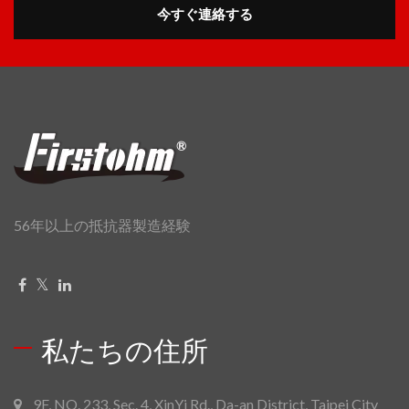
今すぐ連絡する
56年以上の抵抗器製造経験
私たちの住所
9F, NO. 233, Sec. 4, XinYi Rd., Da-an District, Taipei City