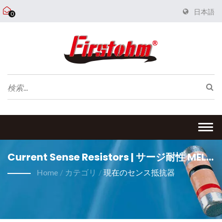
日本語
0
Togg
navi
Current Sense Resistors | サージ耐性 MELF
Resistor メーカー | FIRSTOHM
Home
/
カテゴリ
/
現在のセンス抵抗器