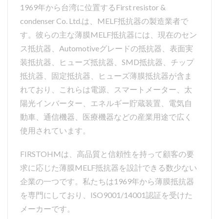
1969年から台湾に位置するFirst resistor &
持っています。
condenser Co. Ltd.は、MELF抵抗器の製造業者で
す。彼らの主な薄膜MELF抵抗器には、現在のセン
ス抵抗器、Automotiveグレードの抵抗器、表面実
装抵抗器、ヒューズ抵抗器、SMD抵抗器、チップ
抵抗器、固定抵抗器、ヒューズ薄膜抵抗器が含ま
れており、これらは電源、スマートメーター、太
陽光インバーター、エネルギー貯蔵装置、電気自
動車、通信機器、医療機器などの産業用途で広く
使用されています。
FIRSTOHMは、高品質と信頼性を持って顧客の要
求に応じた薄膜MELF抵抗器を設計できる数少ない
企業の一つです。私たちは1969年から薄膜抵抗器
を専門にしており、ISO9001/14001認証を受けた
メーカーです。