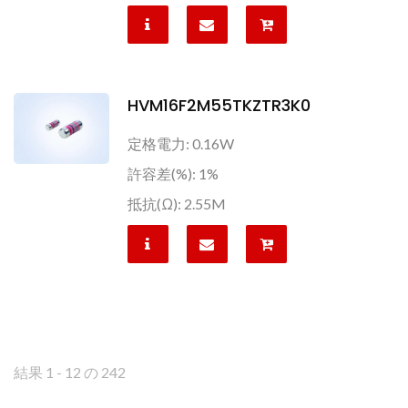
HVM16F2M55TKZTR3K0
定格電力: 0.16W
許容差(%): 1%
抵抗(Ω): 2.55M
結果 1 - 12 の 242