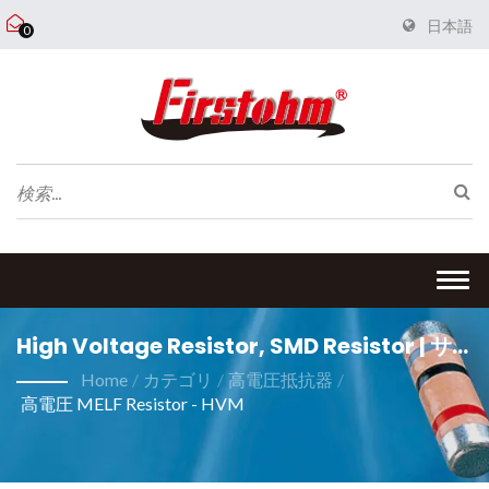
日本語
0
Togg
navi
High Voltage Resistor, SMD Resistor | サ
ージ耐性 MELF Resistor メーカー |
Home
/
カテゴリ
/
高電圧抵抗器
/
高電圧 MELF Resistor - HVM
FIRSTOHM