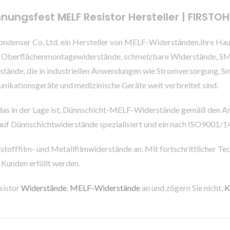
nungsfest MELF Resistor Hersteller | FIRSTO
r & condenser Co. Ltd. ein Hersteller von MELF-Widerständen.Ihr
, Oberflächenmontagewiderstände, schmelzbare Widerstände, SM
ände, die in industriellen Anwendungen wie Stromversorgung, Sma
ikationsgeräte und medizinische Geräte weit verbreitet sind.
as in der Lage ist, Dünnschicht-MELF-Widerstände gemäß den An
 auf Dünnschichtwiderstände spezialisiert und ein nach ISO9001/140
fffilm- und Metallfilmwiderstände an. Mit fortschrittlicher Tech
Kunden erfüllt werden.
sistor
Widerstände
,
MELF-Widerstände
an und zögern Sie nicht,
K