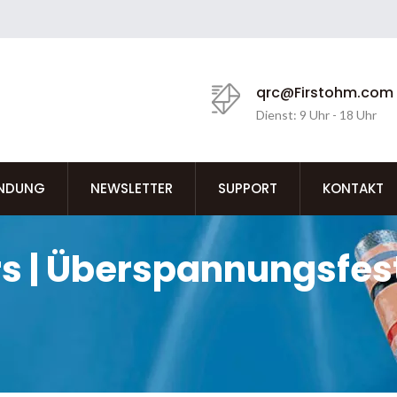
qrc@Firstohm.com
Dienst: 9 Uhr - 18 Uhr
NDUNG
NEWSLETTER
SUPPORT
KONTAKT
rs | Überspannungsfes
TOHM