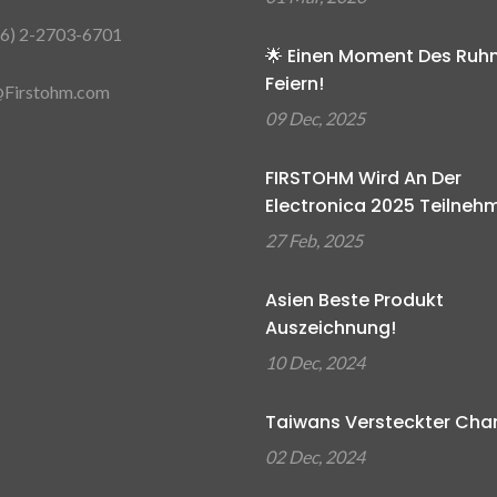
6) 2-2703-6701
🌟 Einen Moment Des Ruh
Feiern!
Firstohm.com
09 Dec, 2025
FIRSTOHM Wird An Der
Electronica 2025 Teilneh
27 Feb, 2025
Asien Beste Produkt
Auszeichnung!
10 Dec, 2024
Taiwans Versteckter Ch
02 Dec, 2024