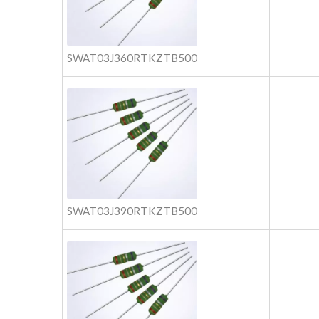
SWAT03J360RTKZTB500
SWAT03J390RTKZTB500