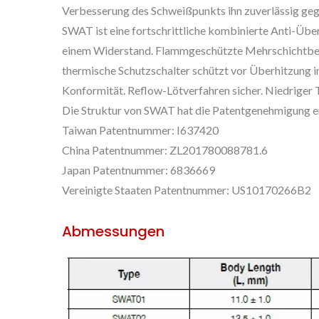
Verbesserung des Schweißpunkts ihn zuverlässig ge
SWAT ist eine fortschrittliche kombinierte Anti-Übe
einem Widerstand. Flammgeschützte Mehrschichtbes
thermische Schutzschalter schützt vor Überhitzung 
Konformität. Reflow-Lötverfahren sicher. Niedriger T
Die Struktur von SWAT hat die Patentgenehmigung er
Taiwan Patentnummer: I637420
China Patentnummer: ZL201780088781.6
Japan Patentnummer: 6836669
Vereinigte Staaten Patentnummer: US10170266B2
Abmessungen