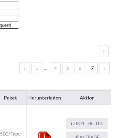
«
1
…
4
5
6
7
»
Paket
Herunterladen
Aktion
EINZELHEITEN
500/Tape
ANFRAGE