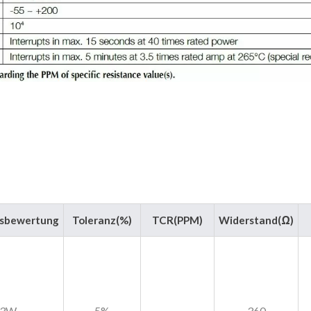
gsbewertung
Toleranz(%)
TCR(PPM)
Widerstand(Ω)
3W
5%
360