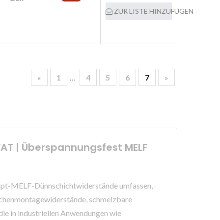
ZUR LISTE HINZUFÜGEN
«
1
…
4
5
6
7
»
AT | Überspannungsfest MELF
e Haupt-MELF-Dünnschichtwiderstände umfassen,
ächenmontagewiderstände, schmelzbare
e in industriellen Anwendungen wie