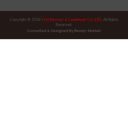
Copyright © 2026
First Resistor & Condenser CO. LTD.
All Rights
Reserved.
Consulted & Designed By
Ready-Market