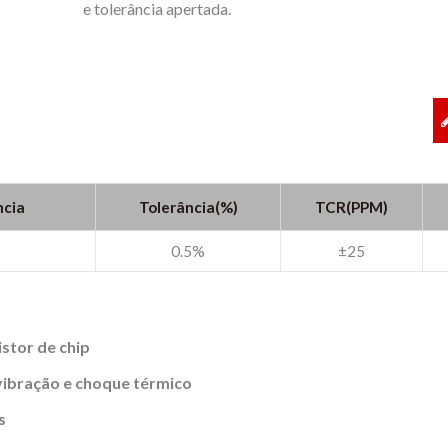
e tolerância apertada.
ncia
Tolerância(%)
TCR(PPM)
0.5%
±25
istor de chip
vibração e choque térmico
s