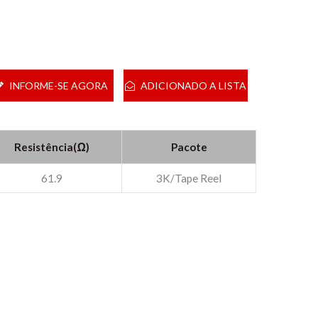
INFORME-SE AGORA
ADICIONADO A LISTA
Resistência(Ω)
Pacote
61.9
3K/Tape Reel