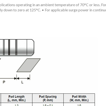
cations operating in an ambient temperature of 70°C or less. F
arly down to zero at 125°C. • For applicable surge power in cont