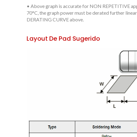
• Above graph is accurate for NON REPETITIVE appli
70°C, the graph power must be derated further line
DERATING CURVE above.
Layout De Pad Sugerido