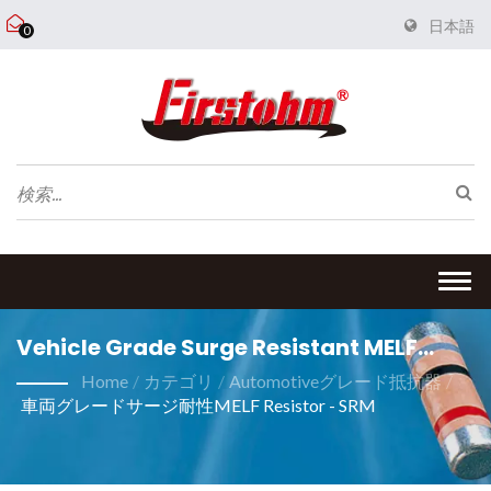
日本語
0
Togg
navi
Vehicle Grade Surge Resistant MELF
Resistor 0.25W 22.1 Ohm 1%) | サージ耐性
Home
/
カテゴリ
/
Automotiveグレード抵抗器
/
車両グレードサージ耐性MELF Resistor - SRM
MELF Resistor メーカー | FIRSTOHM