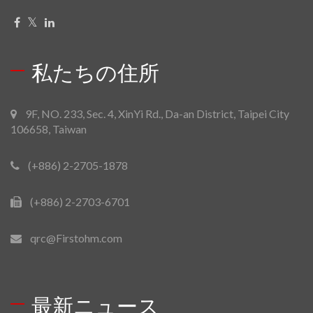
私たちの住所
9F, NO. 233, Sec. 4, XinYi Rd., Da-an District, Taipei City
106658, Taiwan
(+886) 2-2705-1878
(+886) 2-2703-6701
qrc@Firstohm.com
最新ニュース