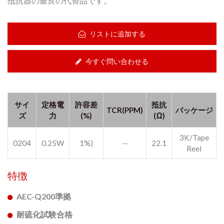
抵抗器の最良の代替品です。
リストに追加する
今すぐ問い合わせる
サイ
定格電
許容差
抵抗
TCR(PPM)
パッケージ
ズ
力
(%)
(Ω)
3K/Tape
0204
0.25W
1%)
--
22.1
Reel
特徴
AEC-Q200準拠
耐硫化試験合格