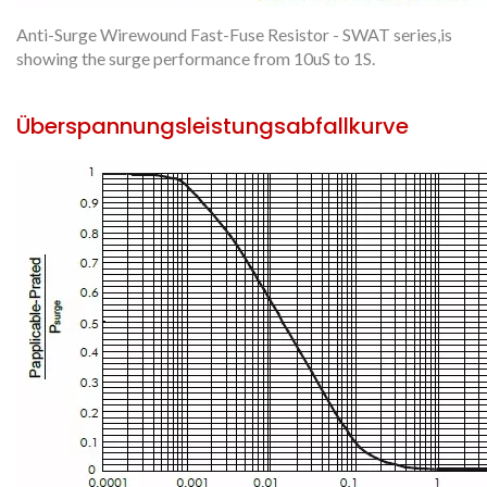
Anti-Surge Wirewound Fast-Fuse Resistor - SWAT series,is
showing the surge performance from 10uS to 1S.
Überspannungsleistungsabfallkurve