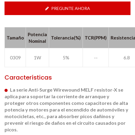
PREGUNTE AHORA
Potencia
Tamaño
Tolerancia(%)
TCR(PPM)
Resistenci
Nominal
0309
1W
5%
--
6.8
Características
La serie Anti-Surge Wirewound MELF resistor-X se
aplica para soportar la corriente de arranque y
proteger otros componentes como capacitores de alta
potencia y motores para el encendido de automóviles y
motocicletas, etc., para absorber picos dañinos y
prevenir el riesgo de daños en el circuito causados por
picos.