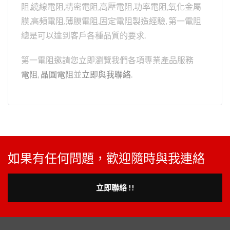
阻,繞線電阻,精密電阻,高壓電阻,功率電阻,氧化金屬
膜,高頻電阻,薄膜電阻,固定電阻製造經驗, 第一電阻
總是可以達到客戶各種品質的要求.
第一電阻邀請您立即瀏覽我們各項專業產品服務
電阻
,
晶圓電阻
並
立即與我聯絡
.
如果有任何問題，歡迎隨時與我連絡
立即聯絡 !!