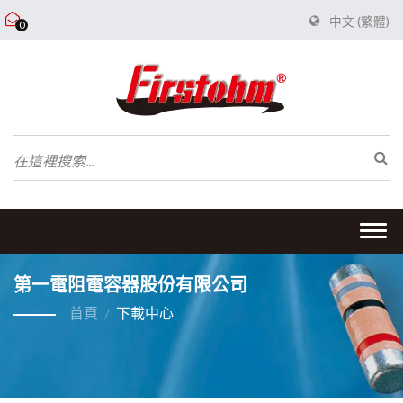
中文 (繁體)
0
Togg
navi
第一電阻電容器股份有限公司
首頁
/
下載中心